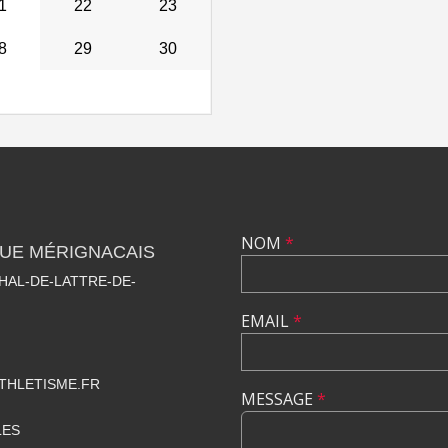
1
22
23
8
29
30
NOM
*
QUE MÉRIGNACAIS
HAL-DE-LATTRE-DE-
EMAIL
*
THLETISME.FR
MESSAGE
*
LES