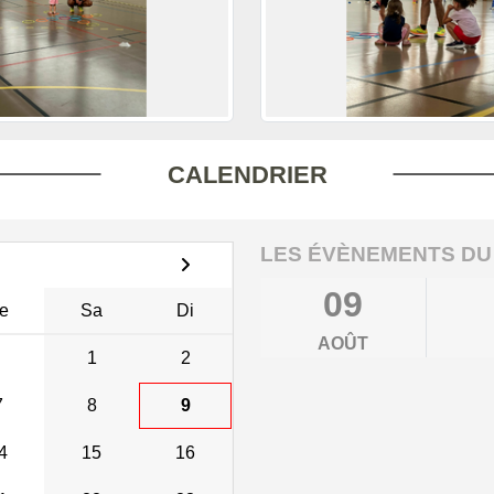
CALENDRIER
LES ÉVÈNEMENTS DU
09
e
Sa
Di
AOÛT
1
2
7
8
9
4
15
16