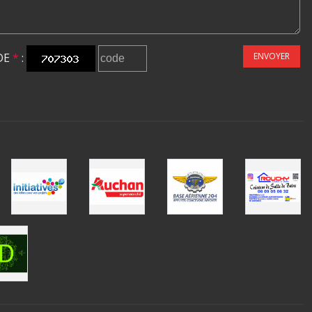
DE
*
:
ENVOYER