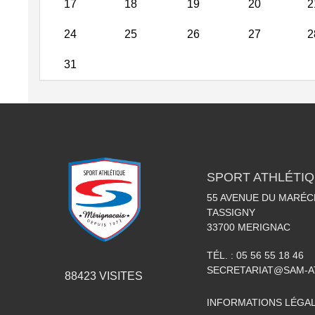
17
18
19
20
2
24
25
26
27
2
31
SPORT ATHLÉTI
55 AVENUE DU MARÉC
TASSIGNY
33700
MERIGNAC
TÉL. :
05 56 55 18 46
SECRETARIAT@SAM-A
88423
VISITES
INFORMATIONS LÉGA