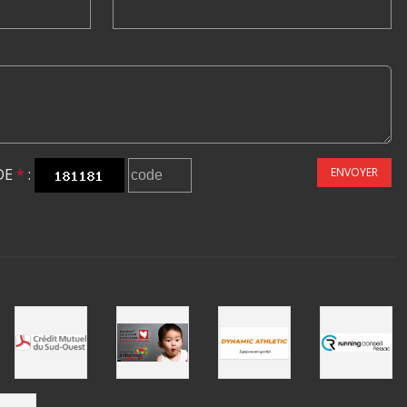
DE
*
:
ENVOYER