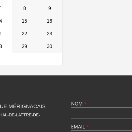
7
8
9
4
15
16
1
22
23
8
29
30
NOM
*
QUE MÉRIGNACAIS
HAL-DE-LATTRE-DE-
EMAIL
*