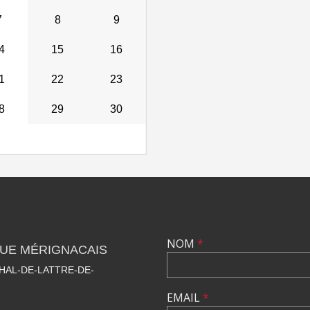
7
8
9
4
15
16
1
22
23
8
29
30
NOM
*
QUE MÉRIGNACAIS
HAL-DE-LATTRE-DE-
EMAIL
*