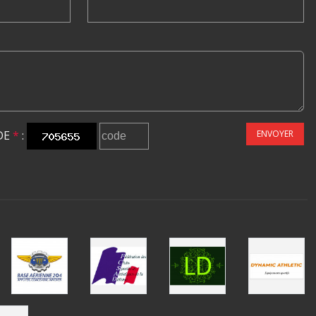
DE
*
:
ENVOYER