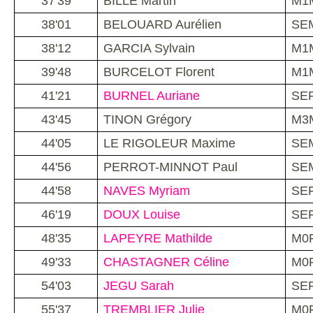
37'39
BILLE Martin
M1M
38'01
BELOUARD Aurélien
SEM
38'12
GARCIA Sylvain
M1M
39'48
BURCELOT Florent
M1M
41'21
BURNEL Auriane
SEF 
43'45
TINON Grégory
M3M
44'05
LE RIGOLEUR Maxime
SEM
44'56
PERROT-MINNOT Paul
SEM
44'58
NAVES Myriam
SEF 
46'19
DOUX Louise
SEF 
48'35
LAPEYRE Mathilde
M0F 
49'33
CHASTAGNER Céline
M0F 
54'03
JEGU Sarah
SEF 
55'37
TREMBLIER Julie
M0F 