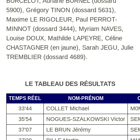
BURCELOT, Auriane BURNEL (dossard
5900), Grégory TINON (dossard 5631),
Maxime LE RIGOLEUR, Paul PERROT-
MINNOT (dossard 3444), Myriam NAVES,
Louise DOUX, Mathilde LAPEYRE, Céline
CHASTAGNER (en jaune), Sarah JEGU, Julie
TREMBLIER (dossard 4689).
LE TABLEAU DES RÉSULTATS
TEMPS RÉEL
NOM-PRÉNOM
33'44
COLLET Michael
M0M
35'54
NOGUES-SZALKOWSKI Victor
SEM
37'07
LE BRUN Jérémy
SEM